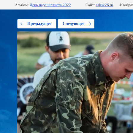
Альбом:
День парашютиста 2022
Сайт:
asksk26.ru
Изобра
Предыдущее
Следующее